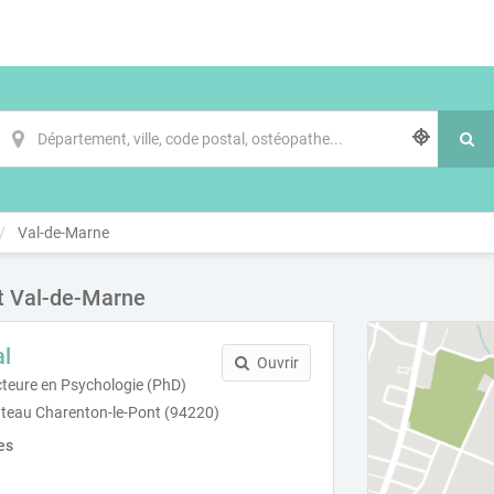
Val-de-Marne
t Val-de-Marne
l
Ouvrir
teure en Psychologie (PhD)
âteau Charenton-le-Pont (94220)
es