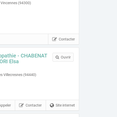
 Vincennes (94300)
Contacter
éopathie - CHABENAT
Ouvrir
ORI Elsa
es Villecresnes (94440)
Appeler
Contacter
Site internet