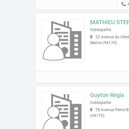
MATHIEU STE
Ostéopathe
32 Avenue du Génér
Marne (94170)
Guyton Régis
Ostéopathe
78 Avenue Pierre B
(94170)