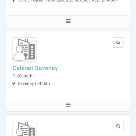
50 rue Félicien Thomazeau 2ème étage Rezé (44400)
Cabinet Savenay
Ostéopathe
Savenay (44260)