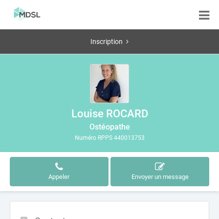
Inscription
Louise ROCARD
Ostéopathe
Numéro RPPS 440013753
Appeler
Envoyer un message