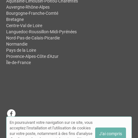
Aquitaine-Limousin-Poitou-Charentes
Auvergne-Rhône-Alpes
Bourgogne-Franche-Comté
Bretagne
Centre-Val de Loire
Languedoc-Roussillon-Midi-Pyrénées
Nord-Pas-de-Calais-Picardie
Normandie
Pays de la Loire
Provence-Alpes-Côte d'Azur
Île-de-France
En poursuivant votre navigation sur ce site, vous
© MDSL | Annuaire des ostéopathes 2026 |
Plan du site
|
Mon
acceptez l'installation et l'utilisation de cookies
compte
|
Contact
sur votre poste, notamment à des fins d'analyse
J'ai compris