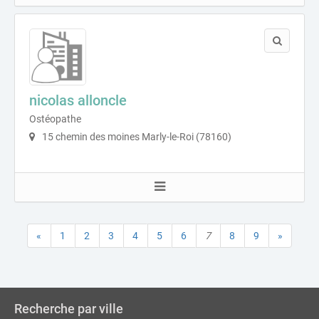
nicolas alloncle
Ostéopathe
15 chemin des moines Marly-le-Roi (78160)
«
1
2
3
4
5
6
7
8
9
»
Recherche par ville