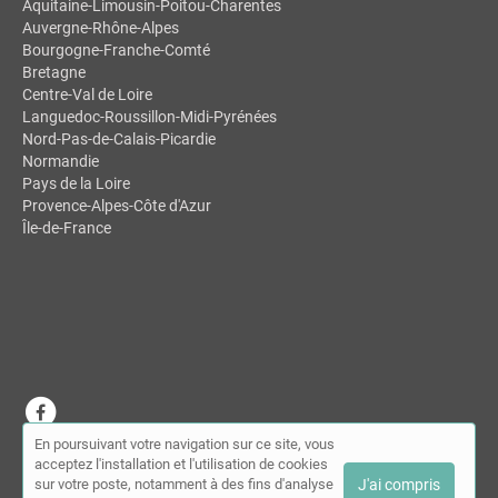
Aquitaine-Limousin-Poitou-Charentes
Auvergne-Rhône-Alpes
Bourgogne-Franche-Comté
Bretagne
Centre-Val de Loire
Languedoc-Roussillon-Midi-Pyrénées
Nord-Pas-de-Calais-Picardie
Normandie
Pays de la Loire
Provence-Alpes-Côte d'Azur
Île-de-France
En poursuivant votre navigation sur ce site, vous
© MDSL | Annuaire des ostéopathes 2026 |
Plan du site
|
Mon
acceptez l'installation et l'utilisation de cookies
compte
|
Contact
sur votre poste, notamment à des fins d'analyse
J'ai compris