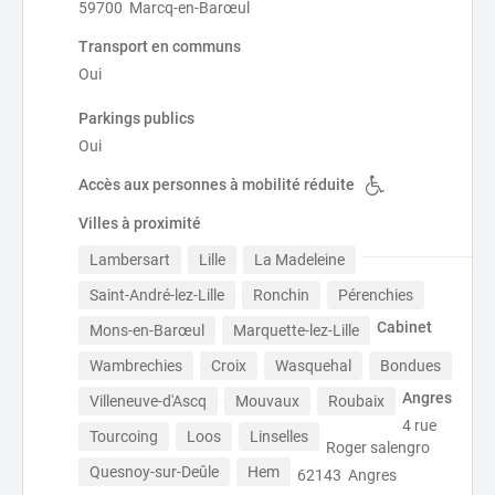
59700 Marcq-en-Barœul
Transport en communs
Oui
Parkings publics
Oui
Accès aux personnes à mobilité réduite
Villes à proximité
Lambersart
Lille
La Madeleine
Saint-André-lez-Lille
Ronchin
Pérenchies
Cabinet
Mons-en-Barœul
Marquette-lez-Lille
Wambrechies
Croix
Wasquehal
Bondues
Angres
Villeneuve-d'Ascq
Mouvaux
Roubaix
4 rue
Tourcoing
Loos
Linselles
Roger salengro
Quesnoy-sur-Deûle
Hem
62143 Angres