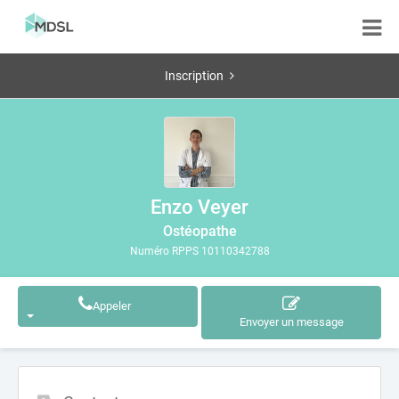
Inscription
Enzo Veyer
Ostéopathe
Numéro RPPS 10110342788
Appeler
Envoyer un message