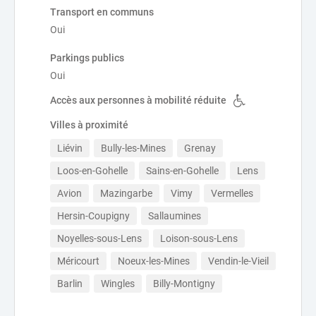
Transport en communs
Oui
Parkings publics
Oui
Accès aux personnes à mobilité réduite
Villes à proximité
Liévin
Bully-les-Mines
Grenay
Loos-en-Gohelle
Sains-en-Gohelle
Lens
Avion
Mazingarbe
Vimy
Vermelles
Hersin-Coupigny
Sallaumines
Noyelles-sous-Lens
Loison-sous-Lens
Méricourt
Noeux-les-Mines
Vendin-le-Vieil
Barlin
Wingles
Billy-Montigny