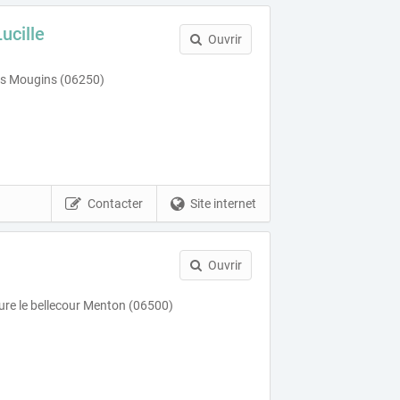
cille
Ouvrir
es Mougins (06250)
Contacter
Site internet
Ouvrir
ure le bellecour Menton (06500)