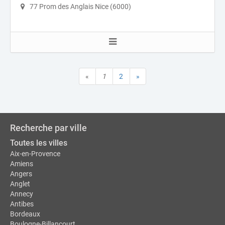
77 Prom des Anglais Nice (6000)
«
1
2
»
Recherche par ville
Toutes les villes
Aix-en-Provence
Amiens
Angers
Anglet
Annecy
Antibes
Bordeaux
Boulogne-Billancourt