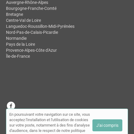
Auvergne-Rhône-Alpes
Bourgogne-Franche-Comté
Bretagne
Centre-Val de Loire
Languedoc-Roussillon-Midi-Pyrénées
Nord-Pas-de-Calais-Picardie
Normandie
Pays de la Loire
Provence-Alpes-Côte d'Azur
Île-de-France
En poursuivant votre navigation sur ce site, vous
© MDSL | Annuaire des ostéopathes 2026 |
Plan du site
|
Mon
acceptez l'installation et l'utilisation de cookies
compte
|
Contact
sur votre poste, notamment à des fins d'analyse
J'ai compris
Conditions générales d'utilisation
|
Mentions légales
d'audience, dans le respect de notre politique