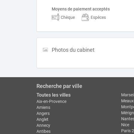
Moyens de paiement acceptés
Chèque
Espèces
Photos du cabinet
Recherche par ville
Toutes les villes
Marseil
Meaux
Aix-en-Provence
Montpe
Amiens
Mérign
Angers
Nante
Anglet
Nice
Annecy
Paris 2
Antibes