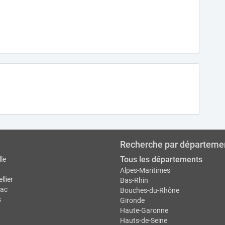
Recherche par départeme
Tous les départements
le
Alpes-Maritimes
llier
Bas-Rhin
ac
Bouches-du-Rhône
s
Gironde
Haute-Garonne
Hauts-de-Seine