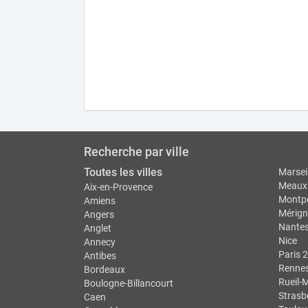
Recherche par ville
Toutes les villes
Marseil
Meaux
Aix-en-Provence
Montpe
Amiens
Mérign
Angers
Nante
Anglet
Nice
Annecy
Paris 2
Antibes
Renne
Bordeaux
Rueil-
Boulogne-Billancourt
Strasb
Caen