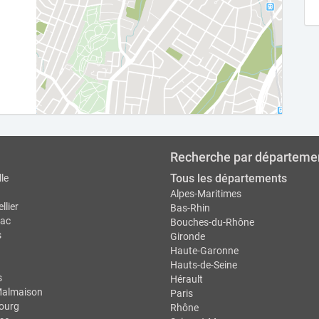
Recherche par départeme
Tous les départements
le
Alpes-Maritimes
llier
Bas-Rhin
ac
Bouches-du-Rhône
s
Gironde
Haute-Garonne
Hauts-de-Seine
s
Hérault
Malmaison
Paris
ourg
Rhône