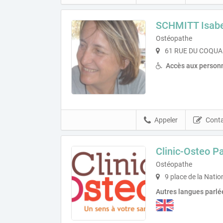
SCHMITT Isabe
Ostéopathe
61 RUE DU COQUART
Accès aux personn
Appeler
Conta
Clinic-Osteo Pa
Ostéopathe
9 place de la Natio
Autres langues parlé