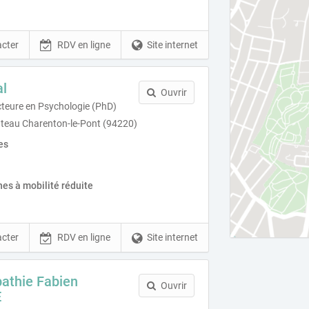
cter
RDV en ligne
Site internet
l
Ouvrir
teure en Psychologie (PhD)
âteau Charenton-le-Pont (94220)
es
es à mobilité réduite
cter
RDV en ligne
Site internet
athie Fabien
Ouvrir
E