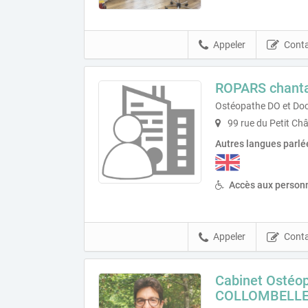
Appeler
Conta
ROPARS chanta
Ostéopathe DO et Doc
99 rue du Petit Ch
Autres langues parlé
Accès aux personn
Appeler
Conta
Cabinet Ostéop
COLLOMBELL