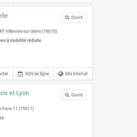
lle
Ouvrir
 Villennes-sur-Seine (78670)
es à mobilité réduite
cter
RDV en ligne
Site internet
ris et Lyon
Ouvrir
n Paris 11 (75011)
es