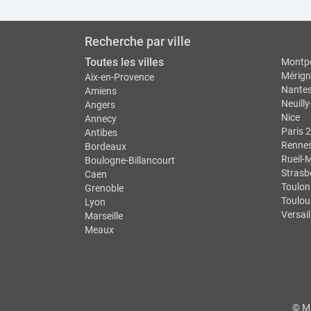
Recherche par ville
Toutes les villes
Montpe
Mérign
Aix-en-Provence
Nante
Amiens
Neuilly
Angers
Nice
Annecy
Paris 2
Antibes
Renne
Bordeaux
Rueil-
Boulogne-Billancourt
Strasb
Caen
Toulon
Grenoble
Toulou
Lyon
Versail
Marseille
Meaux
© M