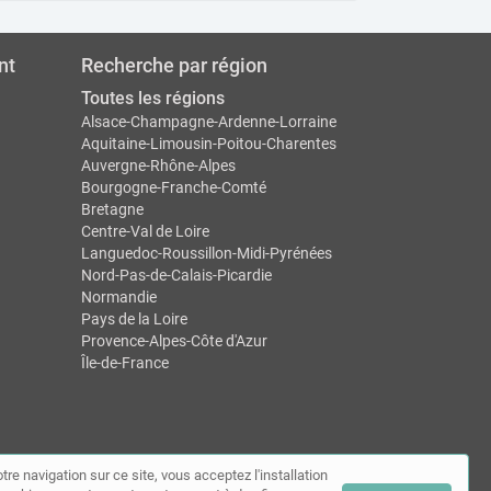
nt
Recherche par région
Toutes les régions
Alsace-Champagne-Ardenne-Lorraine
Aquitaine-Limousin-Poitou-Charentes
Auvergne-Rhône-Alpes
Bourgogne-Franche-Comté
Bretagne
Centre-Val de Loire
Languedoc-Roussillon-Midi-Pyrénées
Nord-Pas-de-Calais-Picardie
Normandie
Pays de la Loire
Provence-Alpes-Côte d'Azur
Île-de-France
tre navigation sur ce site, vous acceptez l'installation
tact