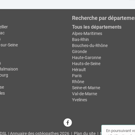
Recherche par départeme
Tous les départements
llier
ac
Alpes-Maritimes
s
Bas-Rhin
-sur-Seine
Bouches-du-Rhône
Gironde
Haute-Garonne
s
Hauts-de-Seine
Malmaison
Hérault
ourg
Paris
Rhône
se
Seine-et-Marne
les
Val-de-Marne
Yvelines
En poursuivant vo
DSL | Annuaire des ostéopathes 2026 |
Plan du site
|
Mon compte
|
Con