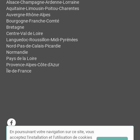
Alsace-Champagne-Ardenne-Lorraine
Aquitaine-Limousin-Poitou-Charentes
Auvergne-Rhône-Alpes
Bourgogne-Franche-Comté
Bretagne
Centre-Val de Loire
Languedoc-Roussillon-Midi-Pyrénées
Nord-Pas-de-Calais-Picardie
Normandie
Pays de la Loire
Provence-Alpes-Côte d'Azur
Île-de-France
En poursuivant votre navigation sur ce site, vous
© MDSL | Annuaire des ostéopathes 2026 |
Plan du site
|
Mon
acceptez l'installation et l'utilisation de cookies