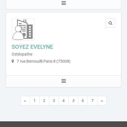
SOYEZ EVELYNE
Ostéopathe
7 rue Bernouilli Paris 8 (75008)
«
1
2
3
4
5
6
7
»