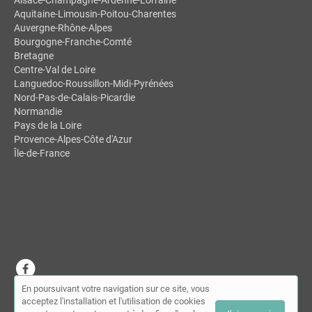
Alsace-Champagne-Ardenne-Lorraine
Aquitaine-Limousin-Poitou-Charentes
Auvergne-Rhône-Alpes
Bourgogne-Franche-Comté
Bretagne
Centre-Val de Loire
Languedoc-Roussillon-Midi-Pyrénées
Nord-Pas-de-Calais-Picardie
Normandie
Pays de la Loire
Provence-Alpes-Côte d'Azur
Île-de-France
En poursuivant votre navigation sur ce site, vous
© MDSL | Annuaire des ostéopathes 2026 |
Plan du site
|
Mon
acceptez l'installation et l'utilisation de cookies
compte
|
Contact