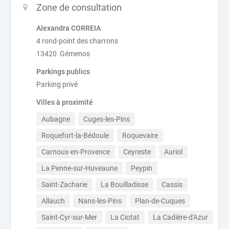
Zone de consultation
Alexandra CORREIA
4 rond-point des charrons
13420 Gémenos
Parkings publics
Parking privé
Villes à proximité
Aubagne
Cuges-les-Pins
Roquefort-la-Bédoule
Roquevaire
Carnoux-en-Provence
Ceyreste
Auriol
La Penne-sur-Huveaune
Peypin
Saint-Zacharie
La Bouilladisse
Cassis
Allauch
Nans-les-Pins
Plan-de-Cuques
Saint-Cyr-sur-Mer
La Ciotat
La Cadière-d'Azur