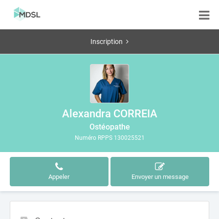
Inscription
Alexandra CORREIA
Ostéopathe
Numéro RPPS 130025521
Appeler
Envoyer un message