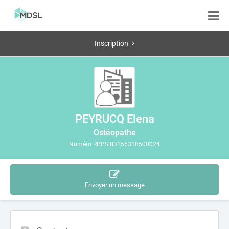
Inscription
PEYRUCQ Elena
Ostéopathe
Numéro RPPS 83155318500024
Envoyer un message