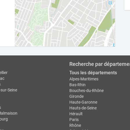
Recherche par départeme
Tous les départements
llier
ac
Alpes-Maritimes
s
Bas-Rhin
-sur-Seine
Bouches-du-Rhône
Gironde
Haute-Garonne
s
Hauts-de-Seine
Malmaison
Hérault
ourg
Paris
Rhône