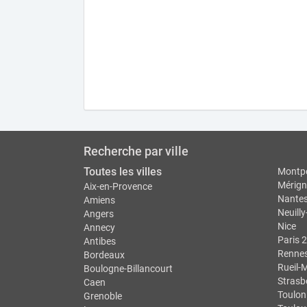
Recherche par ville
Toutes les villes
Montpe
Mérign
Aix-en-Provence
Nante
Amiens
Neuilly
Angers
Nice
Annecy
Paris 2
Antibes
Renne
Bordeaux
Rueil-
Boulogne-Billancourt
Strasb
Caen
Toulon
Grenoble