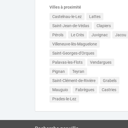
Villes à proximité
Castelnau-le-Lez
Lattes
Saint-Jean-de-Védas
Clapiers
Pérols
Le Crès
Juvignac
Jacou
Villeneuve-lès-Maguelone
Saint-Georges-d'Orques
Palavas-les-Flots
Vendargues
Pignan
Teyran
Saint-Clément-de-Rivière
Grabels
Mauguio
Fabrègues
Castries
Prades-le-Lez