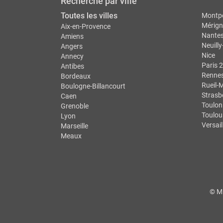
Recherche par ville
Toutes les villes
Montpe
Mérign
Aix-en-Provence
Nante
Amiens
Neuilly
Angers
Nice
Annecy
Paris 2
Antibes
Renne
Bordeaux
Rueil-
Boulogne-Billancourt
Strasb
Caen
Toulon
Grenoble
Toulou
Lyon
Versail
Marseille
Meaux
© M