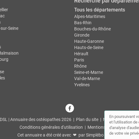
Recherche par départeme
Tous les départements
llier
ac
Alpes-Maritimes
s
Bas-Rhin
-sur-Seine
Bouches-du-Rhône
Gironde
Haute-Garonne
s
Hauts-de-Seine
Malmaison
Hérault
ourg
Paris
Rhône
se
Seine-et-Marne
les
Val-de-Marne
Yvelines
En poursuivant vo
DSL | Annuaire des ostéopathes 2026 |
Plan du site
|
Mon compte
|
Con
et l'utilisation 
Conditions générales d'utilisation
|
Mentions légales
d'analyse d'audie
de votre vie privé
Cet annuaire a été créé avec ❤ par
Simplébo Annuaire