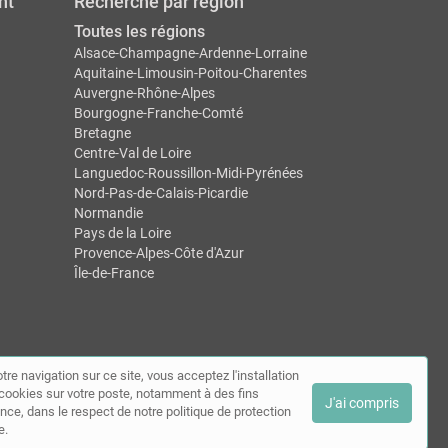
nt
Recherche par région
Toutes les régions
Alsace-Champagne-Ardenne-Lorraine
Aquitaine-Limousin-Poitou-Charentes
Auvergne-Rhône-Alpes
Bourgogne-Franche-Comté
Bretagne
Centre-Val de Loire
Languedoc-Roussillon-Midi-Pyrénées
Nord-Pas-de-Calais-Picardie
Normandie
Pays de la Loire
Provence-Alpes-Côte d'Azur
Île-de-France
tre navigation sur ce site, vous acceptez l'installation
tact
de cookies sur votre poste, notamment à des fins
J'ai compris
nce, dans le respect de notre politique de protection
e.