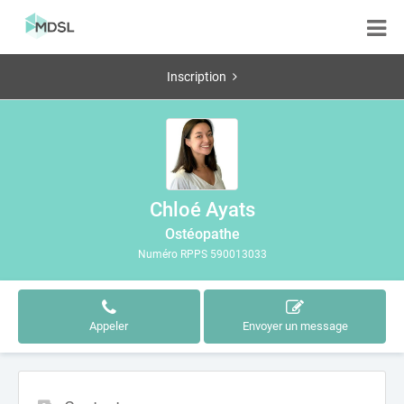
Inscription
Chloé Ayats
Ostéopathe
Numéro RPPS 590013033
Appeler
Envoyer un message