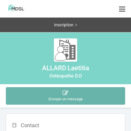
Inscription
ALLARD Laetitia
Ostéopathe D.O
Envoyer un message
Contact