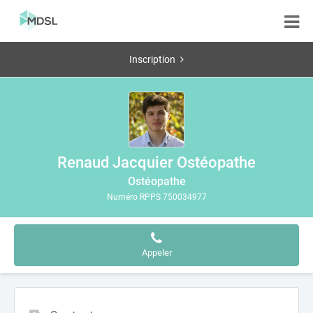
Inscription
Renaud Jacquier Ostéopathe
Ostéopathe
Numéro RPPS 750034977
Appeler