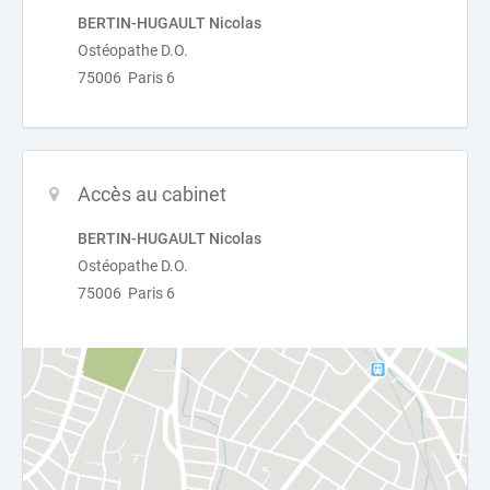
BERTIN-HUGAULT Nicolas
Ostéopathe D.O.
75006 Paris 6
Accès au cabinet
BERTIN-HUGAULT Nicolas
Ostéopathe D.O.
75006 Paris 6