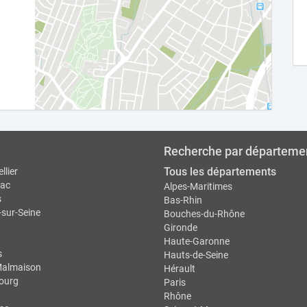
Recherche par départeme
Tous les départements
llier
ac
Alpes-Maritimes
s
Bas-Rhin
-sur-Seine
Bouches-du-Rhône
Gironde
Haute-Garonne
s
Hauts-de-Seine
Malmaison
Hérault
ourg
Paris
Rhône