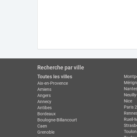
Recherche par ville
Toutes les villes
Montpe
Mérign
Aix-en-Provence
Nante
Amiens
Neuilly
Angers
Nice
Annecy
Paris 2
Antibes
Renne
Bordeaux
Rueil-
Boulogne-Billancourt
Strasb
Caen
Toulon
Grenoble