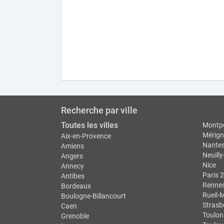
Recherche par ville
Toutes les villes
Montpe
Mérign
Aix-en-Provence
Nante
Amiens
Neuilly
Angers
Nice
Annecy
Paris 2
Antibes
Renne
Bordeaux
Rueil-
Boulogne-Billancourt
Strasb
Caen
Toulon
Grenoble