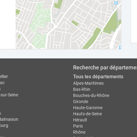
Recherche par départeme
Tous les départements
llier
ac
Alpes-Maritimes
s
Bas-Rhin
-sur-Seine
Bouches-du-Rhône
Gironde
Haute-Garonne
s
Hauts-de-Seine
Malmaison
Hérault
ourg
Paris
Rhône