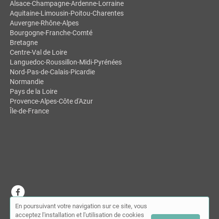
Alsace-Champagne-Ardenne-Lorraine
Aquitaine-Limousin-Poitou-Charentes
Auvergne-Rhône-Alpes
Bourgogne-Franche-Comté
Bretagne
Centre-Val de Loire
Languedoc-Roussillon-Midi-Pyrénées
Nord-Pas-de-Calais-Picardie
Normandie
Pays de la Loire
Provence-Alpes-Côte d'Azur
Île-de-France
En poursuivant votre navigation sur ce site, vous
© MDSL | Annuaire des ostéopathes 2026 |
Plan du site
|
Mon
acceptez l'installation et l'utilisation de cookies