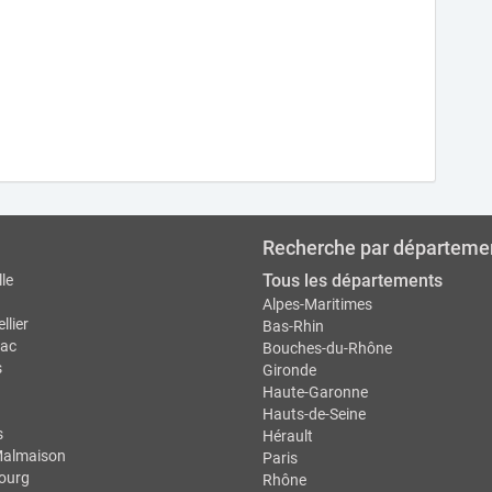
Recherche par départeme
Tous les départements
le
Alpes-Maritimes
llier
Bas-Rhin
ac
Bouches-du-Rhône
s
Gironde
Haute-Garonne
Hauts-de-Seine
s
Hérault
Malmaison
Paris
ourg
Rhône