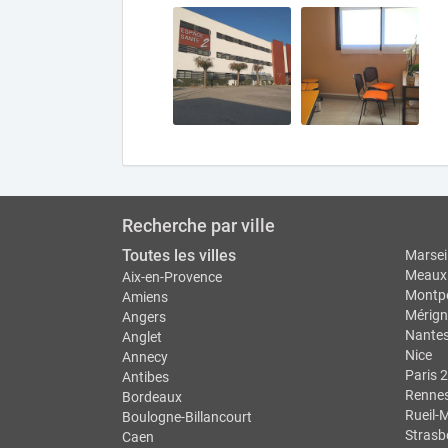
Recherche par ville
Toutes les villes
Marseil
Meaux
Aix-en-Provence
Montpe
Amiens
Mérign
Angers
Nante
Anglet
Nice
Annecy
Paris 2
Antibes
Renne
Bordeaux
Rueil-
Boulogne-Billancourt
Strasb
Caen