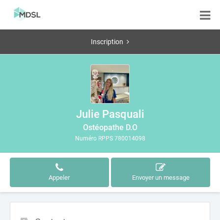
Inscription
Julie Pasquali
Ostéopathe D.O
Numéro RPPS 780014098
Appeler
Envoyer un message