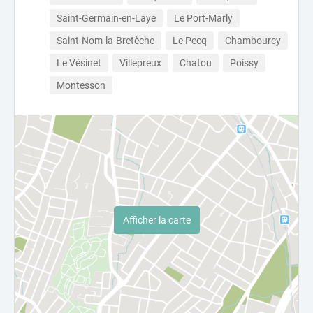
Saint-Germain-en-Laye
Le Port-Marly
Saint-Nom-la-Bretèche
Le Pecq
Chambourcy
Le Vésinet
Villepreux
Chatou
Poissy
Montesson
Afficher la carte