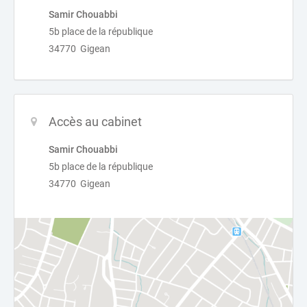
Samir Chouabbi
5b place de la république
34770 Gigean
Accès au cabinet
Samir Chouabbi
5b place de la république
34770 Gigean