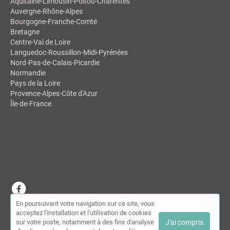
Aquitaine-Limousin-Poitou-Charentes
Auvergne-Rhône-Alpes
Bourgogne-Franche-Comté
Bretagne
Centre-Val de Loire
Languedoc-Roussillon-Midi-Pyrénées
Nord-Pas-de-Calais-Picardie
Normandie
Pays de la Loire
Provence-Alpes-Côte d'Azur
Île-de-France
En poursuivant votre navigation sur ce site, vous
© MDSL | Annuaire des ostéopathes 2026 |
Plan du site
|
Mon
acceptez l'installation et l'utilisation de cookies
compte
|
Contact
sur votre poste, notamment à des fins d'analyse
J'ai compris